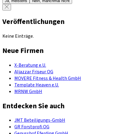
Ja, meistens
Nein, manchmal nicht
Veröffentlichungen
Keine Einträge.
Neue Firmen
X-Beratung e.U.
Aljazzar Friseur OG
MOVERE Fitness & Health GmbH
Template Heaven e.U.
MRNW GmbH
Entdecken Sie auch
JMT Beteiligungs-GmbH
GR Forstprofi OG
Genusshof Eferding GmbH