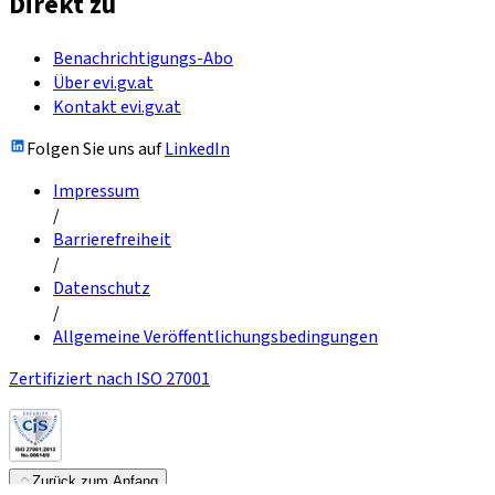
Direkt zu
Benachrichtigungs-Abo
Über evi.gv.at
Kontakt evi.gv.at
Folgen Sie uns auf
LinkedIn
Impressum
/
Barrierefreiheit
/
Datenschutz
/
Allgemeine Veröffentlichungsbedingungen
Zertifiziert nach ISO 27001
Zurück zum Anfang