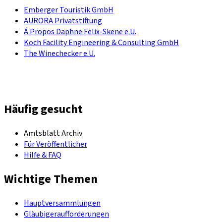
Emberger Touristik GmbH
AURORA Privatstiftung
Á Propos Daphne Felix-Skene e.U.
Koch Facility Engineering & Consulting GmbH
The Winechecker e.U.
Häufig gesucht
Amtsblatt Archiv
Für Veröffentlicher
Hilfe & FAQ
Wichtige Themen
Hauptversammlungen
Gläubigeraufforderungen