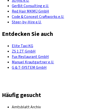
Scryns e.U.
GerBit Consulting e.U.
Red Hair MKMÜ GmbH
Code & Concept Craftworks e.U.
Steer-by-Hire e.U.
Entdecken Sie auch
Elite Taxi KG
ZS 1 ZT GmbH
Fux Restaurant GmbH
Manuel Krautgartner e.U.
G & T-SYSTEM GmbH
Häufig gesucht
Amtsblatt Archiv