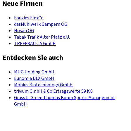
Neue Firmen
Fouzies FlexCo
dasMühlwerk Gampern OG
Hosan OG
Tabak Trafik Alter Platz e.U.
TREFFBAU-JA GmbH
Entdecken Sie auch
MHG Holding GmbH
Eunomia DLX GmbH
Mobius Biotechnology GmbH
trivium GmbH & Co Ertragswerte 59 KG
Grass Is Green Thomas Böhm Sports Management
GmbH