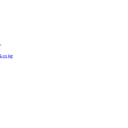
.
& co kg