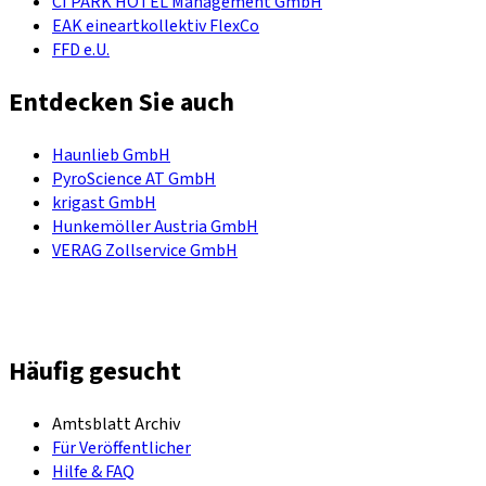
CI PARK HOTEL Management GmbH
EAK eineartkollektiv FlexCo
FFD e.U.
Entdecken Sie auch
Haunlieb GmbH
PyroScience AT GmbH
krigast GmbH
Hunkemöller Austria GmbH
VERAG Zollservice GmbH
Häufig gesucht
Amtsblatt Archiv
Für Veröffentlicher
Hilfe & FAQ