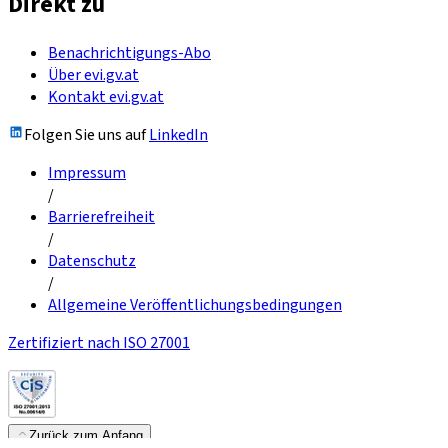
Direkt zu
Benachrichtigungs-Abo
Über evi.gv.at
Kontakt evi.gv.at
Folgen Sie uns auf
LinkedIn
Impressum
/
Barrierefreiheit
/
Datenschutz
/
Allgemeine Veröffentlichungsbedingungen
Zertifiziert nach ISO 27001
Zurück zum Anfang