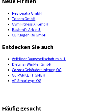
Neue Firmen
Regionalia GmbH
Tokera GmbH
Gym Fitness XI GmbH
Rashmi's Ark e.U.
CB Klagehilfe GmbH
Entdecken Sie auch
Veltliner Baugesellschaft m.b.H.
Dietmar Winkler GmbH
Cazacu Gebäudereinigung OG
GC PARKETT GMBH
AP Smartgym OG
Häufig gesucht