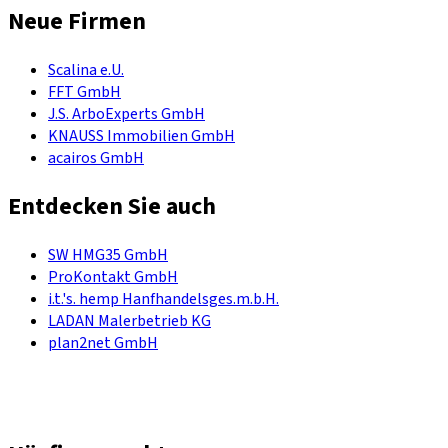
Neue Firmen
Scalina e.U.
FFT GmbH
J.S. ArboExperts GmbH
KNAUSS Immobilien GmbH
acairos GmbH
Entdecken Sie auch
SW HMG35 GmbH
ProKontakt GmbH
i.t.'s. hemp Hanfhandelsges.m.b.H.
LADAN Malerbetrieb KG
plan2net GmbH