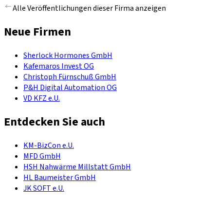
Alle Veröffentlichungen dieser Firma anzeigen
Neue Firmen
Sherlock Hormones GmbH
Kafemaros Invest OG
Christoph Fürnschuß GmbH
P&H Digital Automation OG
VD KFZ e.U.
Entdecken Sie auch
KM-BizCon e.U.
MFD GmbH
HSH Nahwärme Millstatt GmbH
HL Baumeister GmbH
JK SOFT e.U.