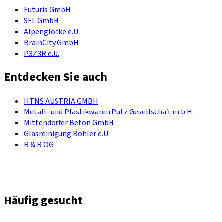
Futuris GmbH
SFL GmbH
Alpenglocke e.U.
BrainCity GmbH
P3Z3R e.U.
Entdecken Sie auch
HTNS AUSTRIA GMBH
Metall- und Plastikwaren Putz Gesellschaft m.b.H.
Mittendorfer Beton GmbH
Glasreinigung Böhler e.U.
R & R OG
Häufig gesucht