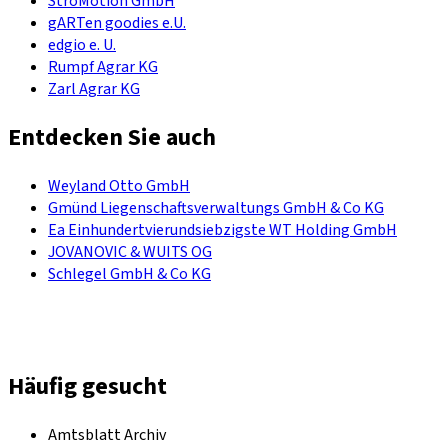
StroMotion GmbH
gARTen goodies e.U.
edgio e. U.
Rumpf Agrar KG
Zarl Agrar KG
Entdecken Sie auch
Weyland Otto GmbH
Gmünd Liegenschaftsverwaltungs GmbH & Co KG
Ea Einhundertvierundsiebzigste WT Holding GmbH
JOVANOVIC & WUITS OG
Schlegel GmbH & Co KG
Häufig gesucht
Amtsblatt Archiv