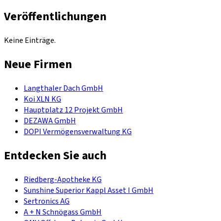
Veröffentlichungen
Keine Einträge.
Neue Firmen
Langthaler Dach GmbH
Koi XLN KG
Hauptplatz 12 Projekt GmbH
DEZAWA GmbH
DOPI Vermögensverwaltung KG
Entdecken Sie auch
Riedberg-Apotheke KG
Sunshine Superior Kappl Asset I GmbH
Sertronics AG
A + N Schnögass GmbH