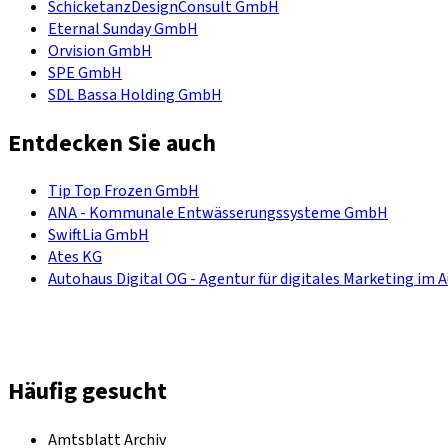
SchicketanzDesignConsult GmbH
Eternal Sunday GmbH
Orvision GmbH
SPE GmbH
SDL Bassa Holding GmbH
Entdecken Sie auch
Tip Top Frozen GmbH
ANA - Kommunale Entwässerungssysteme GmbH
SwiftLia GmbH
Ates KG
Autohaus Digital OG - Agentur für digitales Marketing im 
Häufig gesucht
Amtsblatt Archiv