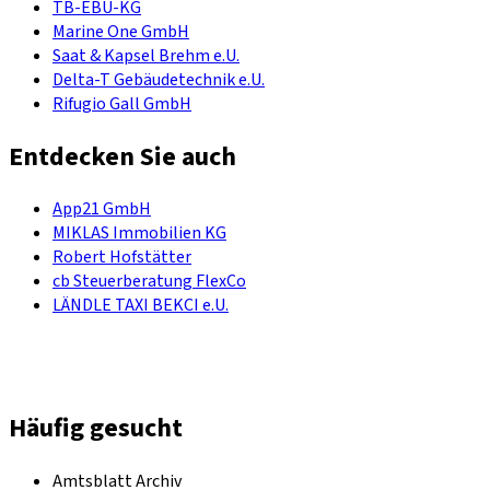
TB-EBU-KG
Marine One GmbH
Saat & Kapsel Brehm e.U.
Delta-T Gebäudetechnik e.U.
Rifugio Gall GmbH
Entdecken Sie auch
App21 GmbH
MIKLAS Immobilien KG
Robert Hofstätter
cb Steuerberatung FlexCo
LÄNDLE TAXI BEKCI e.U.
Häufig gesucht
Amtsblatt Archiv