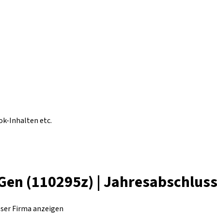
ok-Inhalten etc.
eGen (110295z) | Jahresabschlus
eser Firma anzeigen