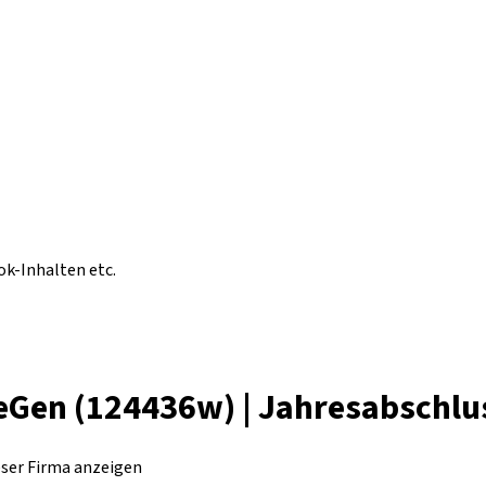
ok-Inhalten etc.
eGen (124436w) | Jahresabschlu
eser Firma anzeigen