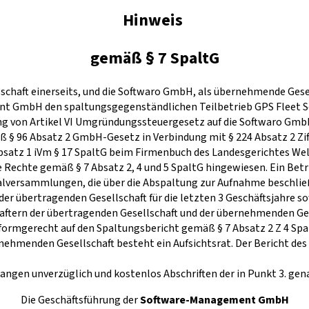
Hinweis
gemäß § 7 SpaltG
haft einerseits, und die Softwaro GmbH, als übernehmende Gesell
t GmbH den spaltungsgegenständlichen Teilbetrieb GPS Fleet S
ung von Artikel VI Umgründungssteuergesetz auf die Softwaro Gmb
 § 96 Absatz 2 GmbH-Gesetz in Verbindung mit § 224 Absatz 2 Zif
tz 1 iVm § 17 SpaltG beim Firmenbuch des Landesgerichtes Wels z
e Rechte gemäß § 7 Absatz 2, 4 und 5 SpaltG hingewiesen. Ein Betri
versammlungen, die über die Abspaltung zur Aufnahme beschließen
r übertragenden Gesellschaft für die letzten 3 Geschäftsjahre sow
chaftern der übertragenden Gesellschaft und der übernehmenden Ges
ormgerecht auf den Spaltungsbericht gemäß § 7 Absatz 2 Z 4 Spa
ehmenden Gesellschaft besteht ein Aufsichtsrat. Der Bericht des A
angen unverzüglich und kostenlos Abschriften der in Punkt 3. gen
Die Geschäftsführung der
Software-Management GmbH