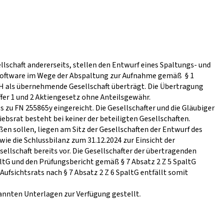
schaft andererseits, stellen den Entwurf eines Spaltungs- und
oftware im Wege der Abspaltung zur Aufnahme gemäß § 1
H als übernehmende Gesellschaft überträgt. Die Übertragung
fer 1 und 2 Aktiengesetz ohne Anteilsgewähr.
u FN 255865y eingereicht. Die Gesellschafter und die Gläubiger
ebsrat besteht bei keiner der beteiligten Gesellschaften.
 sollen, liegen am Sitz der Gesellschaften der Entwurf des
ie die Schlussbilanz zum 31.12.2024 zur Einsicht der
ellschaft bereits vor. Die Gesellschafter der übertragenden
ltG und den Prüfungsbericht gemäß § 7 Absatz 2 Z 5 SpaltG
ufsichtsrats nach § 7 Absatz 2 Z 6 SpaltG entfällt somit
annten Unterlagen zur Verfügung gestellt.