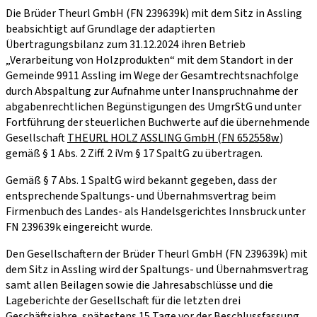
Die Brüder Theurl GmbH (FN 239639k) mit dem Sitz in Assling
beabsichtigt auf Grundlage der adaptierten
Übertragungsbilanz zum 31.12.2024 ihren Betrieb
„Verarbeitung von Holzprodukten“ mit dem Standort in der
Gemeinde 9911 Assling im Wege der Gesamtrechtsnachfolge
durch Abspaltung zur Aufnahme unter Inanspruchnahme der
abgabenrechtlichen Begünstigungen des UmgrStG und unter
Fortführung der steuerlichen Buchwerte auf die übernehmende
Gesellschaft
THEURL HOLZ ASSLING GmbH (FN 652558w
)
gemäß § 1 Abs. 2 Ziff. 2 iVm § 17 SpaltG zu übertragen.
Gemäß § 7 Abs. 1 SpaltG wird bekannt gegeben, dass der
entsprechende Spaltungs- und Übernahmsvertrag beim
Firmenbuch des Landes- als Handelsgerichtes Innsbruck unter
FN 239639k eingereicht wurde.
Den Gesellschaftern der Brüder Theurl GmbH (FN 239639k) mit
dem Sitz in Assling wird der Spaltungs- und Übernahmsvertrag
samt allen Beilagen sowie die Jahresabschlüsse und die
Lageberichte der Gesellschaft für die letzten drei
Geschäftsjahre, spätestens 15 Tage vor der Beschlussfassung