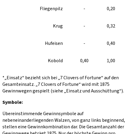
Fliegenpilz
-
0,20
Krug
-
0,32
Hufeisen
-
0,40
Kobold
0,40
1,00
*„Einsatz“ bezieht sich bei „7 Clovers of Fortune“ auf den
Gesamteinsatz. „7 Clovers of Fortune“ wird mit 1875
Gewinnwegen gespielt (siehe „Einsatz und Ausschüttung“).
Symbole:
Übereinstimmende Gewinnsymbole auf
nebeneinanderliegenden Walzen, von ganz links beginnend,
stellen eine Gewinnkombination dar. Die Gesamtanzahl der
Gewinnwege beträgt 1875. Nur der höchste Gewinn pro