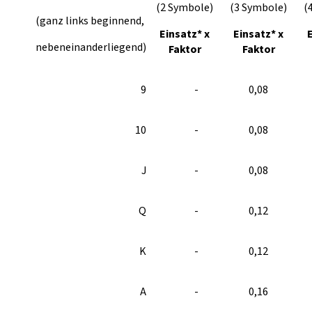
(2 Symbole)
(3 Symbole)
(
(ganz links beginnend,
Einsatz* x
Einsatz* x
nebeneinanderliegend)
Faktor
Faktor
9
-
0,08
10
-
0,08
J
-
0,08
Q
-
0,12
K
-
0,12
A
-
0,16