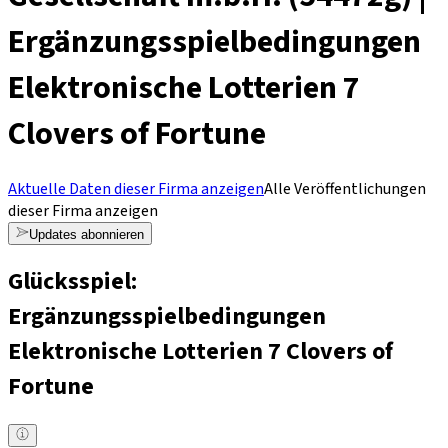
Ergänzungsspielbedingungen
Elektronische Lotterien 7
Clovers of Fortune
Aktuelle Daten dieser Firma anzeigen
Alle Veröffentlichungen
dieser Firma anzeigen
Updates abonnieren
Glücksspiel:
Ergänzungsspielbedingungen
Elektronische Lotterien 7 Clovers of
Fortune