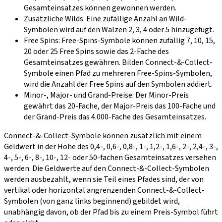
Gesamteinsatzes können gewonnen werden.
Zusätzliche Wilds: Eine zufällige Anzahl an Wild-
Symbolen wird auf den Walzen 2, 3, 4 oder 5 hinzugefügt.
Free Spins: Free-Spins-Symbole können zufällig 7, 10, 15,
20 oder 25 Free Spins sowie das 2-Fache des
Gesamteinsatzes gewähren. Bilden Connect-&-Collect-
Symbole einen Pfad zu mehreren Free-Spins-Symbolen,
wird die Anzahl der Free Spins auf den Symbolen addiert.
Minor-, Major- und Grand-Preise: Der Minor-Preis
gewährt das 20-Fache, der Major-Preis das 100-Fache und
der Grand-Preis das 4.000-Fache des Gesamteinsatzes.
Connect-&-Collect-Symbole können zusätzlich mit einem
Geldwert in der Höhe des 0,4-, 0,6-, 0,8-, 1-, 1,2-, 1,6-, 2-, 2,4-, 3-,
4-, 5-, 6-, 8-, 10-, 12- oder 50-fachen Gesamteinsatzes versehen
werden. Die Geldwerte auf den Connect-&-Collect-Symbolen
werden ausbezahlt, wenn sie Teil eines Pfades sind, der von
vertikal oder horizontal angrenzenden Connect-&-Collect-
Symbolen (von ganz links beginnend) gebildet wird,
unabhängig davon, ob der Pfad bis zu einem Preis-Symbol führt