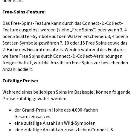
oder nicht.
Free-Spins-Feature:
Das Free-Spins-Feature kann durch das Connect-&-Collect-
Feature ausgelöst werden (siehe „Free Spins“) oder wenn 3, 4
oder 5 Scatter-Symbole auf den Walzen erscheinen. 3, 4 oder 5
Scatter-Symbole gewähren 7, 10 oder 15 Free Spins sowie das
2-Fache des Gesamteinsatzes. Werden während des Features
weitere Free Spins durch Connect-&-Collect-Verbindungen
freigeschaltet, wird die Anzahl an Free Spins zur bestehenden
Anzahl addiert.
Zufällige Preise:
Während eines beliebigen Spins im Basisspiel können folgende
Preise zufällig gewährt werden:
der Grand-Preis in Höhe des 4.000-fachen
Gesamteinsatzes
eine zufällige Anzahl an Wild-Symbolen
eine zufällige Anzahl an zusätzlichen Connect-&-