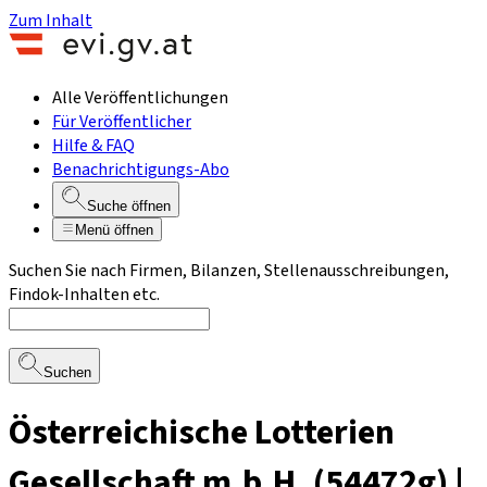
Zum Inhalt
Alle Veröffentlichungen
Für Veröffentlicher
Hilfe & FAQ
Benachrichtigungs-Abo
Suche öffnen
Menü öffnen
Suchen Sie nach Firmen, Bilanzen, Stellenausschreibungen,
Findok-Inhalten etc.
Suchen
Österreichische Lotterien
Gesellschaft m.b.H. (54472g) |