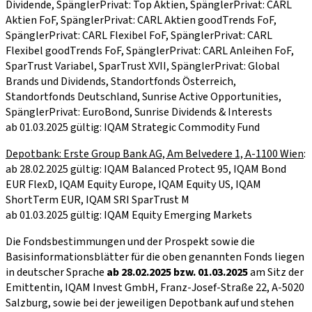
Dividende, SpänglerPrivat: Top Aktien, SpänglerPrivat: CARL
Aktien FoF, SpänglerPrivat: CARL Aktien goodTrends FoF,
SpänglerPrivat: CARL Flexibel FoF, SpänglerPrivat: CARL
Flexibel goodTrends FoF, SpänglerPrivat: CARL Anleihen FoF,
SparTrust Variabel, SparTrust XVII, SpänglerPrivat: Global
Brands und Dividends, Standortfonds Österreich,
Standortfonds Deutschland, Sunrise Active Opportunities,
SpänglerPrivat: EuroBond, Sunrise Dividends & Interests
ab 01.03.2025 gültig: IQAM Strategic Commodity Fund
Depotbank: Erste Group Bank AG, Am Belvedere 1, A-1100 Wien
:
ab 28.02.2025 gültig: IQAM Balanced Protect 95, IQAM Bond
EUR FlexD, IQAM Equity Europe, IQAM Equity US, IQAM
ShortTerm EUR, IQAM SRI SparTrust M
ab 01.03.2025 gültig: IQAM Equity Emerging Markets
Die Fondsbestimmungen und der Prospekt sowie die
Basisinformationsblätter für die oben genannten Fonds liegen
in deutscher Sprache
ab 28.02.2025 bzw. 01.03.2025
am Sitz der
Emittentin, IQAM Invest GmbH, Franz-Josef-Straße 22, A-5020
Salzburg, sowie bei der jeweiligen Depotbank auf und stehen