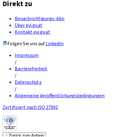
Direkt zu
Benachrichtigungs-Abo
Über evi.gv.at
Kontakt evi.gv.at
Folgen Sie uns auf
LinkedIn
Impressum
/
Barrierefreiheit
/
Datenschutz
/
Allgemeine Veröffentlichungsbedingungen
Zertifiziert nach ISO 27001
Zurück zum Anfang