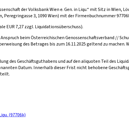
enschaft der Volksbank Wien e. Gen. in Liqu.“ mit Sitz in Wien, L
ien, Peregringasse 3, 1090 Wien) mit der Firmenbuchnummer 97706
le EUR 7,27 zzgl. Liquidationsüberschuss).
Anspruch beim Österreichischen Genossenschaftsverband // Schulz
 Überweisung des Betrages bis zum 16.11.2025 geltend zu machen. W
lung des Geschäftsguthabens und auf den aliquoten Teil des Liqui
genannten Datum. Innerhalb dieser Frist nicht behobene Geschäft
eilt.
iqu. (97706k)