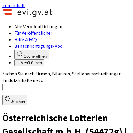
Zum Inhalt
Alle Veröffentlichungen
Für Veröffentlicher
Hilfe & FAQ
Benachrichtigungs-Abo
Suche öffnen
Menü öffnen
Suchen Sie nach Firmen, Bilanzen, Stellenausschreibungen,
Findok-Inhalten etc.
Suchen
Österreichische Lotterien
Gesellschaft m.b.H. (54472g) |