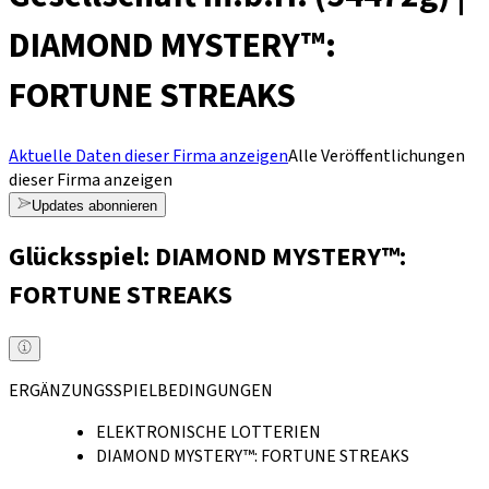
DIAMOND MYSTERY™:
FORTUNE STREAKS
Aktuelle Daten dieser Firma anzeigen
Alle Veröffentlichungen
dieser Firma anzeigen
Updates abonnieren
Glücksspiel: DIAMOND MYSTERY™:
FORTUNE STREAKS
ERGÄNZUNGSSPIELBEDINGUNGEN
ELEKTRONISCHE LOTTERIEN
DIAMOND MYSTERY™: FORTUNE STREAKS