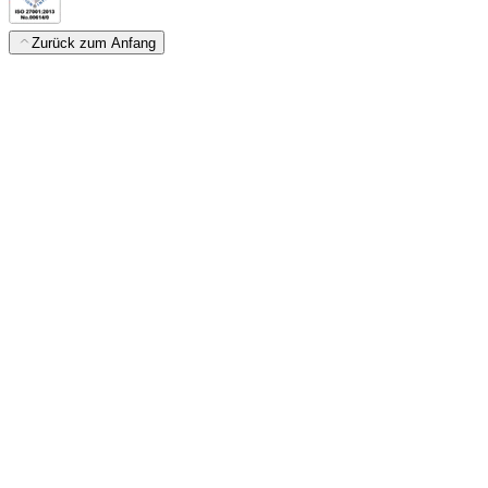
Zurück zum Anfang