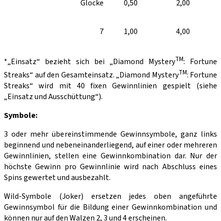
Glocke
0,50
2,00
7
1,00
4,00
TM
*„Einsatz“ bezieht sich bei „Diamond Mystery
: Fortune
TM
Streaks“ auf den Gesamteinsatz. „Diamond Mystery
: Fortune
Streaks“ wird mit 40 fixen Gewinnlinien gespielt (siehe
„Einsatz und Ausschüttung“).
Symbole:
3 oder mehr übereinstimmende Gewinnsymbole, ganz links
beginnend und nebeneinanderliegend, auf einer oder mehreren
Gewinnlinien, stellen eine Gewinnkombination dar. Nur der
höchste Gewinn pro Gewinnlinie wird nach Abschluss eines
Spins gewertet und ausbezahlt.
Wild-Symbole (Joker) ersetzen jedes oben angeführte
Gewinnsymbol für die Bildung einer Gewinnkombination und
können nur auf den Walzen 2, 3 und 4 erscheinen.