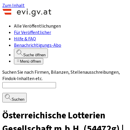
Zum Inhalt
Alle Veröffentlichungen
Für Veröffentlicher
Hilfe & FAQ
Benachrichtigungs-Abo
Suche öffnen
Menü öffnen
Suchen Sie nach Firmen, Bilanzen, Stellenausschreibungen,
Findok-Inhalten etc.
Suchen
Österreichische Lotterien
Gesellschaft m.b.H. (54472g) |