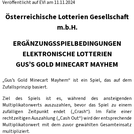
Veröffentlicht auf EVI am 11.11.2024
Österreichische Lotterien Gesellschaft
m.b.H.
ERGÄNZUNGSSPIELBEDINGUNGEN
ELEKTRONISCHE LOTTERIEN
GUS’S GOLD MINECART MAYHEM
„Gus’s Gold Minecart Mayhem“
ist ein Spiel, das auf dem
Zufallsprinzip basiert.
Ziel des Spiels ist es, während des ansteigenden
Multiplikatorwerts auszuzahlen, bevor das Spiel zu einem
zufälligen Zeitpunkt endet („Crash“). Im Falle einer
rechtzeitigen Auszahlung („Cash Out“) wird der entsprechende
Multiplikatorwert mit dem zuvor gewählten Gesamteinsatz
multipliziert.