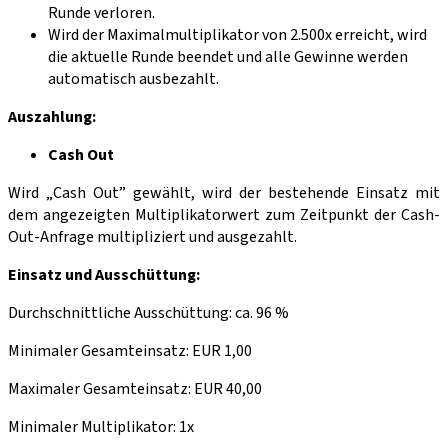
Runde verloren.
Wird der Maximalmultiplikator von 2.500x erreicht, wird
die aktuelle Runde beendet und alle Gewinne werden
automatisch ausbezahlt.
Auszahlung:
Cash Out
Wird „Cash Out” gewählt, wird der bestehende Einsatz mit
dem angezeigten Multiplikatorwert zum Zeitpunkt der Cash-
Out-Anfrage multipliziert und ausgezahlt.
Einsatz und Ausschüttung:
Durchschnittliche Ausschüttung: ca. 96 %
Minimaler Gesamteinsatz: EUR 1,00
Maximaler Gesamteinsatz: EUR 40,00
Minimaler Multiplikator: 1x