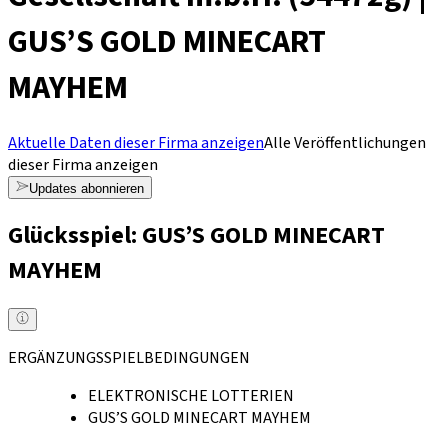
GUS’S GOLD MINECART
MAYHEM
Aktuelle Daten dieser Firma anzeigen
Alle Veröffentlichungen
dieser Firma anzeigen
Updates abonnieren
Glücksspiel: GUS’S GOLD MINECART
MAYHEM
ERGÄNZUNGSSPIELBEDINGUNGEN
ELEKTRONISCHE LOTTERIEN
GUS’S GOLD MINECART MAYHEM