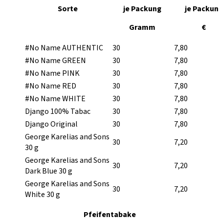
Sorte
je Packung
je Packun
Gramm
€
#No Name AUTHENTIC
30
7,80
#No Name GREEN
30
7,80
#No Name PINK
30
7,80
#No Name RED
30
7,80
#No Name WHITE
30
7,80
Django 100% Tabac
30
7,80
Django Original
30
7,80
George Karelias and Sons
30
7,20
30 g
George Karelias and Sons
30
7,20
Dark Blue 30 g
George Karelias and Sons
30
7,20
White 30 g
Pfeifentabake