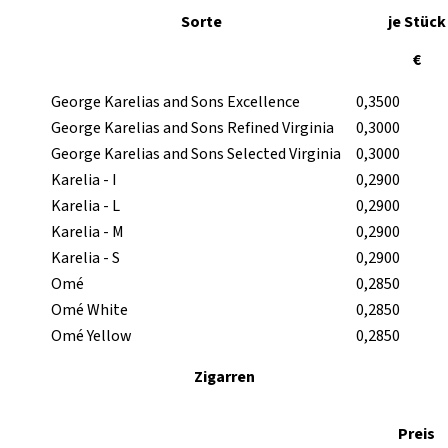
Sorte
je Stück
€
George Karelias and Sons Excellence
0,3500
George Karelias and Sons Refined Virginia
0,3000
George Karelias and Sons Selected Virginia
0,3000
Karelia - I
0,2900
Karelia - L
0,2900
Karelia - M
0,2900
Karelia - S
0,2900
Omé
0,2850
Omé White
0,2850
Omé Yellow
0,2850
Zigarren
Preis