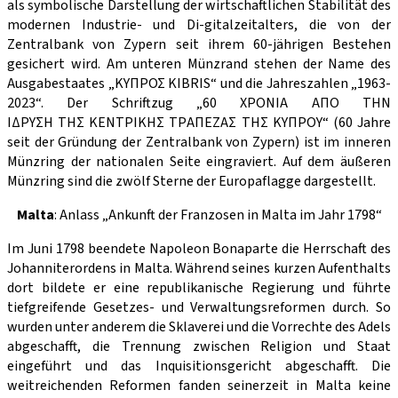
als symbolische Darstellung der wirtschaftlichen Stabilität des
modernen Industrie- und Di-gitalzeitalters, die von der
Zentralbank von Zypern seit ihrem 60-jährigen Bestehen
gesichert wird. Am unteren Münzrand stehen der Name des
Ausgabestaates „ΚYΠΡΟΣ KIBRIS“ und die Jahreszahlen „1963-
2023“. Der Schriftzug „60 ΧΡOΝΙΑ ΑΠO ΤΗΝ
IΔΡΥΣΗ ΤΗΣ ΚΕΝΤΡΙKHΣ ΤΡAΠΕΖΑΣ ΤΗΣ ΚYΠΡΟΥ“ (60 Jahre
seit der Gründung der Zentralbank von Zypern) ist im inneren
Münzring der nationalen Seite eingraviert. Auf dem äußeren
Münzring sind die zwölf Sterne der Europaflagge dargestellt.
Malta
: Anlass „Ankunft der Franzosen in Malta im Jahr 1798“
Im Juni 1798 beendete Napoleon Bonaparte die Herrschaft des
Johanniterordens in Malta. Während seines kurzen Aufenthalts
dort bildete er eine republikanische Regierung und führte
tiefgreifende Gesetzes- und Verwaltungsreformen durch. So
wurden unter anderem die Sklaverei und die Vorrechte des Adels
abgeschafft, die Trennung zwischen Religion und Staat
eingeführt und das Inquisitionsgericht abgeschafft. Die
weitreichenden Reformen fanden seinerzeit in Malta keine