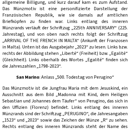
allgemeine Billigung, und kurz darauf kam es zum Aufstand.
Das Münzmotiv ist eine personifizierte Darstellung der
Französischen Republik, wie sie damals auf amtlichen
Briefköpfen zu finden war. Links entlang des inneren
Münzrands verläuft der Schriftzug „225th ANNIVERSARY“ (225.
Jahrestag), und von oben nach rechts folgt der Schriftzug
„ARRIVAL OF THE FRENCH IN MALTA“ (Ankunft der Franzosen
in Malta). Unten ist das Ausgabejahr „2023“ zu lesen. Links bzw.
rechts der Abbildung stehen „Liberté“ (Freiheit) bzw. „Egalité“
(Gleichheit). Links oberhalb des Wortes „Egalité“ finden sich
die Jahreszahlen „1798-2023“.
San Marino
: Anlass „500. Todestag von Perugino“
Das Münzmotiv ist die Jungfrau Maria mit dem Jesuskind, ein
Ausschnitt aus dem Bild „Madonna mit Kind, dem Heiligen
Sebastian und Johannes dem Täufer“ von Perugino, das sich in
den Uffizien (Florenz) befindet. Links entlang des inneren
Münzrands sind der Schriftzug „PERUGINO“, die Jahresangaben
„1523“ und „2023“ sowie das Zeichen der Münze „R“ zu sehen.
Rechts entlang des inneren Münzrands steht der Name des