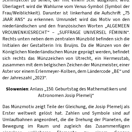
Stimmzettel zu sehen, der mit einem Stift ausgefüllt wird.
Überlagert wird die Wahlurne vom Venus-Symbol (Symbol der
Frau/Weiblichkeit). Darunter ist linkerhand die Aufschrift „75
JAAR ANS“ zu erkennen. Umrundet wird das Motiv von den
niederländischen und den französischen Worten „ALGEMEEN
VROUWENKIESRECHT“ – „SUFFRAGE UNIVERSEL FÉMININ“.
Rechts unten neben dem zentralen Münzbild befinden sich die
Initialen der Gestalterin Iris Bruijns. Da die Münzen von der
Königlichen Niederländischen Münze geprägt werden, befindet
sich rechts das Münzzeichen von Utrecht, ein Hermesstab,
zusammen mit dem belgischen Zeichen der Münzmeister, einer
Aster vor einem Erlenmeyer-Kolben, dem Ländercode „BE“ und
der Jahreszahl „2023“.
Slowenien
: Anlass „150. Geburtstag des Mathematikers und
Astronomen Josip Plemelj“
Das Münzmotiv zeigt Teile der Gleichung, die Josip Plemelj als
Erster weltweit gelöst hat. Zahlen und Symbole sind auf
Umlaufbahnen angeordnet, die die Drehung der Planeten, die
Bewegung im Raum und zugleich das Zusammenfügen