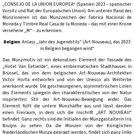
„CONSEJO DE LA UNION EUROPEA“ (Spanien 2023 – spanischer
Vorsitz und Rat der Europäischen Union). Am unteren Rand des
Münzinneren ist das Münzzeichen der Fabrica Nacional de
Moneda y Timbre Real Casa de la Moneda – das mit einer Krone
versehene „M“ – zu erkennen.
Belgien
: Anlass „Jahr des Jugendstils“ (Art Nouveau), das 2023
in Belgien begangen wird“
Das Münzmotiv ist ein dekoratives Element der Fassade des
„Hotel Van Eetvelde“, eines emblematischen Stadthauses in
Brüssel, das von dem belgischen Art-Nouveau-Architekten
Victor Horta entworfen und von der Unesco als Welterbe
anerkannt wurde. Die geschwungenen, asymmetrischen Linien
des Elements spiegeln den charakteristischen von der Natur
inspirierten Stil der Art-Nouveau-Bewegung wider. Das
Element füllt die untere Münzhälfte aus und lässt darüber
einen Freiraum, in dem sich die Inschrift „ART NOUVEAU“
befindet. Ganz rechts sind die Initialen der Münzgestalterin Iris
Bruijns zu sehen. Da die Münzen von der Königlichen
Niederländischen Münze geprägt werden, findet sich ganz links