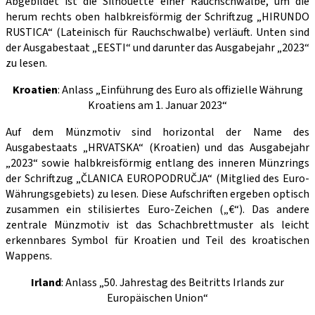
Abgebildet ist die Silhouette einer Rauchschwalbe, um die
herum rechts oben halbkreisförmig der Schriftzug „HIRUNDO
RUSTICA“ (Lateinisch für Rauchschwalbe) verläuft. Unten sind
der Ausgabestaat „EESTI“ und darunter das Ausgabejahr „2023“
zu lesen.
Kroatien
: Anlass „Einführung des Euro als offizielle Währung
Kroatiens am 1. Januar 2023“
Auf dem Münzmotiv sind horizontal der Name des
Ausgabestaats „HRVATSKA“ (Kroatien) und das Ausgabejahr
„2023“ sowie halbkreisförmig entlang des inneren Münzrings
der Schriftzug „ČLANICA EUROPODRUČJA“ (Mitglied des Euro-
Währungsgebiets) zu lesen. Diese Aufschriften ergeben optisch
zusammen ein stilisiertes Euro-Zeichen („€“). Das andere
zentrale Münzmotiv ist das Schachbrettmuster als leicht
erkennbares Symbol für Kroatien und Teil des kroatischen
Wappens.
Irland
: Anlass „50. Jahrestag des Beitritts Irlands zur
Europäischen Union“