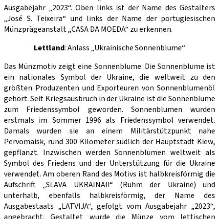
Ausgabejahr „2023“. Oben links ist der Name des Gestalters
„José S. Teixeira“ und links der Name der portugiesischen
Münzprägeanstalt „CASA DA MOEDA“ zu erkennen.
Lettland
: Anlass „Ukrainische Sonnenblume“
Das Münzmotiv zeigt eine Sonnenblume. Die Sonnenblume ist
ein nationales Symbol der Ukraine, die weltweit zu den
größten Produzenten und Exporteuren von Sonnenblumenöl
gehört. Seit Kriegsausbruch in der Ukraine ist die Sonnenblume
zum Friedenssymbol geworden. Sonnenblumen wurden
erstmals im Sommer 1996 als Friedenssymbol verwendet.
Damals wurden sie an einem Militärstützpunkt nahe
Pervomaisk, rund 300 Kilometer südlich der Hauptstadt Kiew,
gepflanzt. Inzwischen werden Sonnenblumen weltweit als
Symbol des Friedens und der Unterstützung für die Ukraine
verwendet. Am oberen Rand des Motivs ist halbkreisförmig die
Aufschrift „SLAVA UKRAINAI!“ (Ruhm der Ukraine) und
unterhalb, ebenfalls halbkreisförmig, der Name des
Ausgabestaats „LATVIJA“, gefolgt vom Ausgabejahr „2023“,
angebracht. Gestaltet wurde die Münze vom lettischen