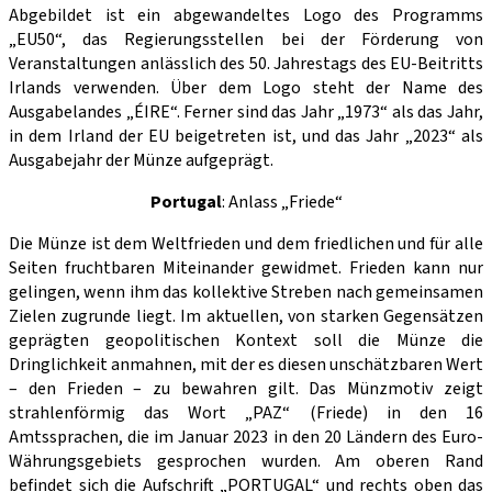
Abgebildet ist ein abgewandeltes Logo des Programms
„EU50“, das Regierungsstellen bei der Förderung von
Veranstaltungen anlässlich des 50. Jahrestags des EU-Beitritts
Irlands verwenden. Über dem Logo steht der Name des
Ausgabelandes „ÉIRE“. Ferner sind das Jahr „1973“ als das Jahr,
in dem Irland der EU beigetreten ist, und das Jahr „2023“ als
Ausgabejahr der Münze aufgeprägt.
Portugal
: Anlass „Friede“
Die Münze ist dem Weltfrieden und dem friedlichen und für alle
Seiten fruchtbaren Miteinander gewidmet. Frieden kann nur
gelingen, wenn ihm das kollektive Streben nach gemeinsamen
Zielen zugrunde liegt. Im aktuellen, von starken Gegensätzen
geprägten geopolitischen Kontext soll die Münze die
Dringlichkeit anmahnen, mit der es diesen unschätzbaren Wert
– den Frieden – zu bewahren gilt. Das Münzmotiv zeigt
strahlenförmig das Wort „PAZ“ (Friede) in den 16
Amtssprachen, die im Januar 2023 in den 20 Ländern des Euro-
Währungsgebiets gesprochen wurden. Am oberen Rand
befindet sich die Aufschrift „PORTUGAL“ und rechts oben das