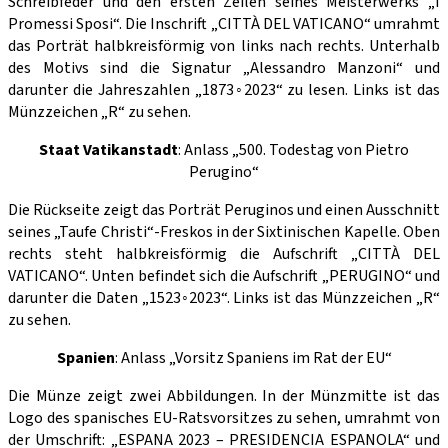
Schreibfeder und den ersten Zeilen seines Meisterwerks „I
Promessi Sposi“. Die Inschrift „CITTÀ DEL VATICANO“ umrahmt
das Porträt halbkreisförmig von links nach rechts. Unterhalb
des Motivs sind die Signatur „Alessandro Manzoni“ und
darunter die Jahreszahlen „1873◦2023“ zu lesen. Links ist das
Münzzeichen „R“ zu sehen.
Staat Vatikanstadt
: Anlass „500. Todestag von Pietro
Perugino“
Die Rückseite zeigt das Porträt Peruginos und einen Ausschnitt
seines „Taufe Christi“-Freskos in der Sixtinischen Kapelle. Oben
rechts steht halbkreisförmig die Aufschrift „CITTÀ DEL
VATICANO“. Unten befindet sich die Aufschrift „PERUGINO“ und
darunter die Daten „1523◦2023“. Links ist das Münzzeichen „R“
zu sehen.
Spanien
: Anlass „Vorsitz Spaniens im Rat der EU“
Die Münze zeigt zwei Abbildungen. In der Münzmitte ist das
Logo des spanisches EU-Ratsvorsitzes zu sehen, umrahmt von
der Umschrift: „ESPANA 2023 – PRESIDENCIA ESPANOLA“ und