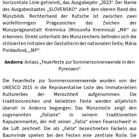
horizontale Linie getrennt, das Ausgabejahr „2023“. Der Name
des Ausgabestaates „SLOVENSKO“ ziert den oberen Rand des
Münzbilds. Rechterhand der Kutsche ist zwischen zwei
würfelförmigen Prägezeichen das Zeichen der
Münzprägeanstalt Kremnica (Mincovňa Kremnica) „MK“ zu
erkennen. Direkt unterhalb des Münzzeichens befinden sich die
stilisierten Initialen der Gestalterin der nationalen Seite, Mária
Poldaufová, „MP“.
Andorra
: Anlass „Feuerfeste zur Sommersonnenwende in den
Pyrenäen“
Die Feuerfeste zur Sommersonnenwende wurden von der
UNESCO 2015 in die Repräsentative Liste des Immateriellen
Kulturerbes der Menschheit aufgenommen. Die
traditionsreichen und beliebten Feste werden alljährlich
überall in Andorra begangen. Das Münzmotiv zeigt den
sogenannten „Fallaire“ in seinem traditionellen
Kapuzenmantel, der mit seiner „Falla“ einen Feuerschweif in
die Luft zeichnet. Die als „Falla“ bezeichneten Fackeln aus
Baumrinde spielen bei den Festen eine zentrale Rolle. Sie