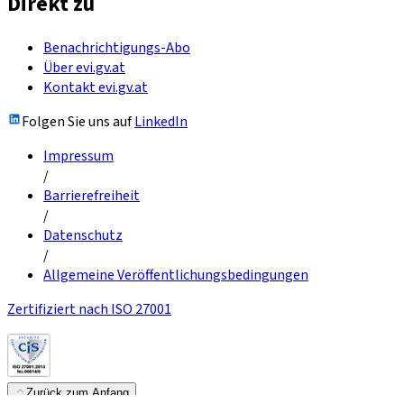
Direkt zu
Benachrichtigungs-Abo
Über evi.gv.at
Kontakt evi.gv.at
Folgen Sie uns auf
LinkedIn
Impressum
/
Barrierefreiheit
/
Datenschutz
/
Allgemeine Veröffentlichungsbedingungen
Zertifiziert nach ISO 27001
Zurück zum Anfang