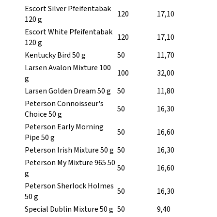
Escort Silver Pfeifentabak
120
17,10
120 g
Escort White Pfeifentabak
120
17,10
120 g
Kentucky Bird 50 g
50
11,70
Larsen Avalon Mixture 100
100
32,00
g
Larsen Golden Dream 50 g
50
11,80
Peterson Connoisseur's
50
16,30
Choice 50 g
Peterson Early Morning
50
16,60
Pipe 50 g
Peterson Irish Mixture 50 g
50
16,30
Peterson My Mixture 965 50
50
16,60
g
Peterson Sherlock Holmes
50
16,30
50 g
Special Dublin Mixture 50 g
50
9,40