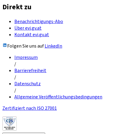
Direkt zu
Benachrichtigungs-Abo
Über evi.gv.at
Kontakt evi.gv.at
Folgen Sie uns auf
LinkedIn
Impressum
/
Barrierefreiheit
/
Datenschutz
/
Allgemeine Veröffentlichungsbedingungen
Zertifiziert nach ISO 27001