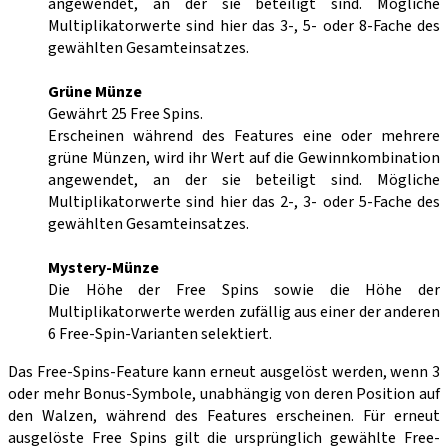
angewendet, an der sie beteiligt sind. Mögliche
Multiplikatorwerte sind hier das 3-, 5- oder 8-Fache des
gewählten Gesamteinsatzes.
Grüne Münze
Gewährt 25 Free Spins.
Erscheinen während des Features eine oder mehrere
grüne Münzen, wird ihr Wert auf die Gewinnkombination
angewendet, an der sie beteiligt sind. Mögliche
Multiplikatorwerte sind hier das 2-, 3- oder 5-Fache des
gewählten Gesamteinsatzes.
Mystery-Münze
Die Höhe der Free Spins sowie die Höhe der
Multiplikatorwerte werden zufällig aus einer der anderen
6 Free-Spin-Varianten selektiert.
Das Free-Spins-Feature kann erneut ausgelöst werden, wenn 3
oder mehr Bonus-Symbole, unabhängig von deren Position auf
den Walzen, während des Features erscheinen. Für erneut
ausgelöste Free Spins gilt die ursprünglich gewählte Free-