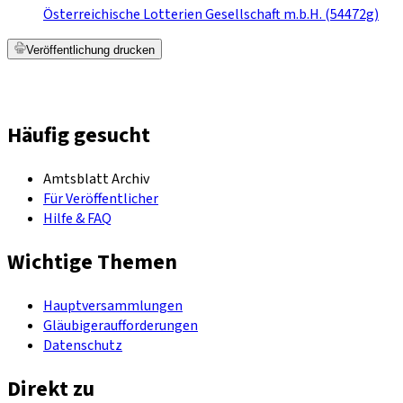
Österreichische Lotterien Gesellschaft m.b.H. (54472g)
Veröffentlichung drucken
Häufig gesucht
Amtsblatt Archiv
Für Veröffentlicher
Hilfe & FAQ
Wichtige Themen
Hauptversammlungen
Gläubigeraufforderungen
Datenschutz
Direkt zu