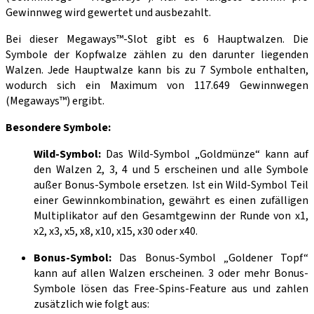
Gewinnweg wird gewertet und ausbezahlt.
Bei dieser Megaways™-Slot gibt es 6 Hauptwalzen. Die
Symbole der Kopfwalze zählen zu den darunter liegenden
Walzen. Jede Hauptwalze kann bis zu 7 Symbole enthalten,
wodurch sich ein Maximum von 117.649 Gewinnwegen
(Megaways™) ergibt.
Besondere Symbole:
Wild-Symbol:
Das Wild-Symbol „Goldmünze“ kann auf
den Walzen 2, 3, 4 und 5 erscheinen und alle Symbole
außer Bonus-Symbole ersetzen. Ist ein Wild-Symbol Teil
einer Gewinnkombination, gewährt es einen zufälligen
Multiplikator auf den Gesamtgewinn der Runde von x1,
x2, x3, x5, x8, x10, x15, x30 oder x40.
Bonus-Symbol:
Das Bonus-Symbol „Goldener Topf“
kann auf allen Walzen erscheinen. 3 oder mehr Bonus-
Symbole lösen das Free-Spins-Feature aus und zahlen
zusätzlich wie folgt aus: