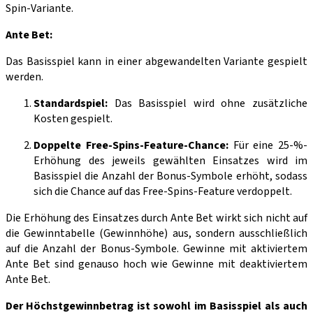
Spin-Variante.
Ante Bet:
Das Basisspiel kann in einer abgewandelten Variante gespielt
werden.
Standardspiel:
Das Basisspiel wird ohne zusätzliche
Kosten gespielt.
Doppelte Free-Spins-Feature-Chance:
Für eine 25-%-
Erhöhung des jeweils gewählten Einsatzes wird im
Basisspiel die Anzahl der Bonus-Symbole erhöht, sodass
sich die Chance auf das Free-Spins-Feature verdoppelt.
Die Erhöhung des Einsatzes durch Ante Bet wirkt sich nicht auf
die Gewinntabelle (Gewinnhöhe) aus, sondern ausschließlich
auf die Anzahl der Bonus-Symbole. Gewinne mit aktiviertem
Ante Bet sind genauso hoch wie Gewinne mit deaktiviertem
Ante Bet.
Der Höchstgewinnbetrag ist sowohl im Basisspiel als auch