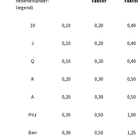
nebeneinander-
Faktor
Fakto
liegend)
10
0,10
0,20
0,40
J
0,10
0,20
0,40
Q
0,10
0,20
0,40
K
0,20
0,30
0,50
A
0,20
0,30
0,50
Pilz
0,30
0,50
1,00
Bier
0,30
0,50
1,25