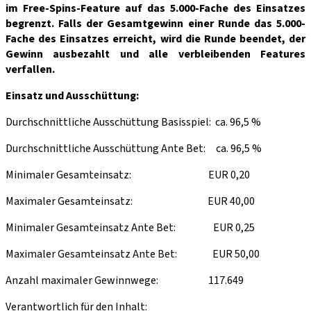
im Free-Spins-Feature auf das 5.000-Fache des Einsatzes
begrenzt. Falls der Gesamtgewinn einer Runde das 5.000-
Fache des Einsatzes erreicht, wird die Runde beendet, der
Gewinn ausbezahlt und alle verbleibenden Features
verfallen.
Einsatz und Ausschüttung:
Durchschnittliche Ausschüttung Basisspiel: ca. 96,5 %
Durchschnittliche Ausschüttung Ante Bet: ca. 96,5 %
Minimaler Gesamteinsatz: EUR 0,20
Maximaler Gesamteinsatz: EUR 40,00
Minimaler Gesamteinsatz Ante Bet: EUR 0,25
Maximaler Gesamteinsatz Ante Bet: EUR 50,00
Anzahl maximaler Gewinnwege: 117.649
Verantwortlich für den Inhalt: