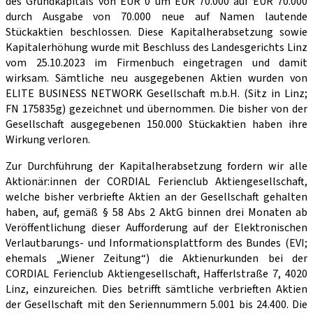
des Grundkapitals von EUR 0 um EUR 70.000 auf EUR 70.000
durch Ausgabe von 70.000 neue auf Namen lautende
Stückaktien beschlossen. Diese Kapitalherabsetzung sowie
Kapitalerhöhung wurde mit Beschluss des Landesgerichts Linz
vom 25.10.2023 im Firmenbuch eingetragen und damit
wirksam. Sämtliche neu ausgegebenen Aktien wurden von
ELITE BUSINESS NETWORK Gesellschaft m.b.H. (Sitz in Linz;
FN 175835g) gezeichnet und übernommen. Die bisher von der
Gesellschaft ausgegebenen 150.000 Stückaktien haben ihre
Wirkung verloren.
Zur Durchführung der Kapitalherabsetzung fordern wir alle
Aktionär:innen der CORDIAL Ferienclub Aktiengesellschaft,
welche bisher verbriefte Aktien an der Gesellschaft gehalten
haben, auf, gemäß § 58 Abs 2 AktG binnen drei Monaten ab
Veröffentlichung dieser Aufforderung auf der Elektronischen
Verlautbarungs- und Informationsplattform des Bundes (EVI;
ehemals „Wiener Zeitung“) die Aktienurkunden bei der
CORDIAL Ferienclub Aktiengesellschaft, Hafferlstraße 7, 4020
Linz, einzureichen. Dies betrifft sämtliche verbrieften Aktien
der Gesellschaft mit den Seriennummern 5.001 bis 24.400. Die