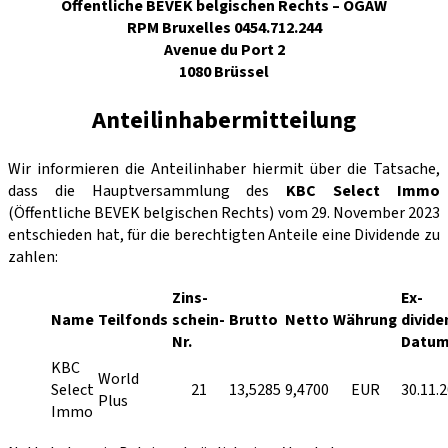
Öffentliche BEVEK belgischen Rechts – OGAW
RPM Bruxelles 0454.712.244
Avenue du Port 2
1080 Brüssel
Anteilinhabermitteilung
Wir informieren die Anteilinhaber hiermit über die Tatsache,
dass die Hauptversammlung des
KBC Select Immo
(Öffentliche BEVEK belgischen Rechts) vom 29. November 2023
entschieden hat, für die berechtigten Anteile eine Dividende zu
zahlen:
Zins-
Ex-
Name
Teilfonds
schein-
Brutto
Netto
Währung
divide
Nr.
Datu
KBC
World
Select
21
13,5285
9,4700
EUR
30.11.
Plus
Immo