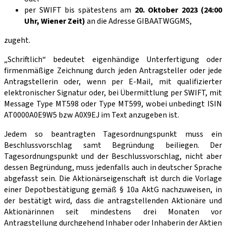
per SWIFT bis spätestens am
20. Oktober 2023 (24:00
Uhr, Wiener Zeit)
an die Adresse GIBAATWGGMS,
zugeht.
„Schriftlich“ bedeutet eigenhändige Unter­fertigung oder
firmenmäßige Zeichnung durch jeden Antragsteller oder jede
Antragstellerin oder, wenn per E-Mail, mit qualifizierter
elektronischer Signatur oder, bei Übermittlung per SWIFT, mit
Message Type MT598 oder Type MT599, wobei unbedingt ISIN
AT0000A0E9W5 bzw A0X9EJ im Text an­zugeben ist.
Jedem so beantragten Tagesordnungspunkt muss ein
Beschlussvorschlag samt Begründung bei­liegen. Der
Tagesordnungspunkt und der Beschlussvorschlag, nicht aber
dessen Begründung, muss jedenfalls auch in deutscher Sprache
abgefasst sein. Die Aktionärseigenschaft ist durch die Vorlage
einer Depotbestätigung gemäß § 10a AktG nachzuweisen, in
der bestätigt wird, dass die antragstellenden Aktionäre und
Aktionärinnen seit mindestens drei Monaten vor
Antragstellung durchge­hend Inhaber oder Inhaberin der Aktien