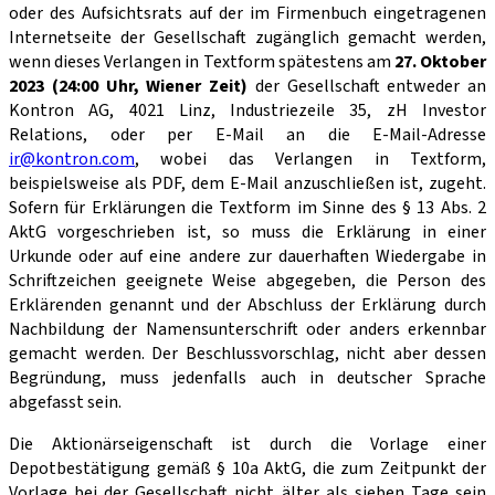
oder des Aufsichtsrats auf der im Firmenbuch eingetragenen
Internetseite der Gesell­schaft zugänglich gemacht werden,
wenn dieses Verlangen in Textform spätestens am
27. Oktober
2023 (24:00 Uhr, Wiener Zeit)
der Gesellschaft entweder an
Kontron AG, 4021 Linz, Industriezeile 35, zH Investor
Relations, oder per E-Mail an die E-Mail-Adresse
ir@kontron.com
, wobei das Verlangen in Textform,
beispielsweise als PDF, dem E-Mail anzuschließen ist, zugeht.
Sofern für Erklärungen die Textform im Sinne des § 13 Abs. 2
AktG vorgeschrieben ist, so muss die Erklärung in einer
Urkunde oder auf eine andere zur dauerhaften Wiedergabe in
Schriftzeichen geeignete Weise abgegeben, die Person des
Erklärenden genannt und der Abschluss der Erklärung durch
Nachbildung der Namensun­terschrift oder anders erkennbar
gemacht werden. Der Beschlussvorschlag, nicht aber dessen
Begründung, muss jedenfalls auch in deutscher Sprache
abgefasst sein.
Die Aktionärseigenschaft ist durch die Vorlage einer
Depotbestätigung gemäß § 10a AktG, die zum Zeitpunkt der
Vorlage bei der Gesellschaft nicht älter als sieben Tage sein