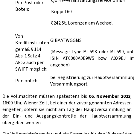
c/o HV-Veranstaltungsservice GmbH
Per Post oder
Boten:
Köppel 60
8242 St. Lorenzen am Wechsel
Von
GIBAATWGGMS
Kreditinstituten
gemäß § 114
(Message Type MT598 oder MT599, unb
Abs. 1 Satz 4
ISIN AT0000A0E9W5 bzw. A0X9EJ i
AktG auch per
angeben)
SWIFT möglich:
bei Registrierung zur Hauptversammlu
Persönlich
Versammlungsort
Die Vollmachten müssen spätestens bis
06. November 2023
,
16:00 Uhr, Wiener Zeit, bei einer der zuvor genannten Adressen
eingehen, sofern sie nicht am Tag der Hauptversammlung an
der Ein- und Ausgangskontrolle der Hauptversammlung
übergeben werden.
Ein Vollmachtsformular und ein Formular für den Widerruf der