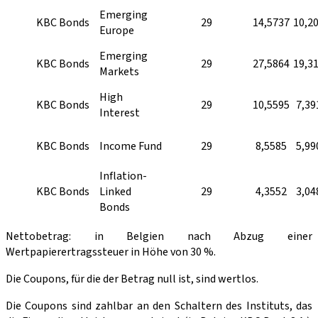
Emerging
KBC Bonds
29
14,5737
10,2
Europe
Emerging
KBC Bonds
29
27,5864
19,3
Markets
High
KBC Bonds
29
10,5595
7,39
Interest
KBC Bonds
Income Fund
29
8,5585
5,99
Inflation-
KBC Bonds
Linked
29
4,3552
3,04
Bonds
Nettobetrag: in Belgien nach Abzug einer
Wertpapierertragssteuer in Höhe von 30 %.
Die Coupons, für die der Betrag null ist, sind wertlos.
Die Coupons sind zahlbar an den Schaltern des Instituts, das