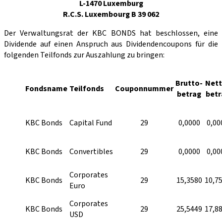
L-1470 Luxemburg
R.C.S. Luxembourg B 39 062
Der Verwaltungsrat der KBC BONDS hat beschlossen, eine
Dividende auf einen Anspruch aus Dividendencoupons für die
folgenden Teilfonds zur Auszahlung zu bringen:
Brutto-
Nett
Fondsname
Teilfonds
Couponnummer
betrag
betr
KBC Bonds
Capital Fund
29
0,0000
0,00
KBC Bonds
Convertibles
29
0,0000
0,00
Corporates
KBC Bonds
29
15,3580
10,7
Euro
Corporates
KBC Bonds
29
25,5449
17,8
USD