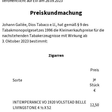
Veröffentlicht auf EVI am 26.09.2023
Preiskundmachung
Johann Gallée, Dios Tabaco e.U., hat gemäß § 9 des
Tabakmonopolgesetzes 1996 die Kleinverkaufspreise für die
nachstehenden Tabakerzeugnisse mit Wirkung ab
3. Oktober 2023 bestimmt:
Zigarren
Preis
je
Sorte
Stück
€
INTEMPERANCE VO 1920 VOLSTEAD BELLE
12,50
LIVINGSTONE 4 ½ X 52