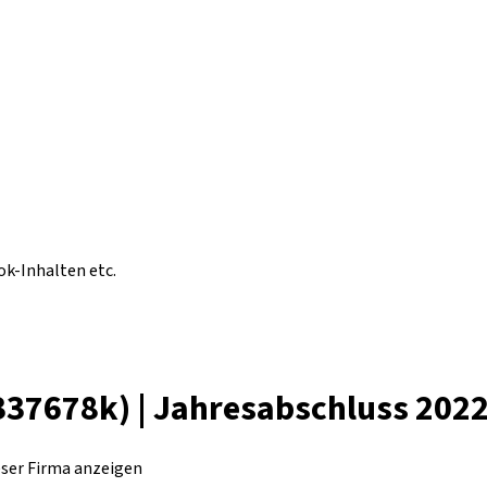
ok-Inhalten etc.
(337678k) | Jahresabschluss 202
eser Firma anzeigen