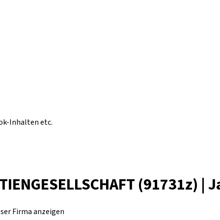
ok-Inhalten etc.
ENGESELLSCHAFT (91731z) | Ja
eser Firma anzeigen