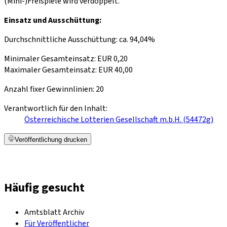
(Mini-)Freispiele wird verdoppelt.
Einsatz und Ausschüttung:
Durchschnittliche Ausschüttung: ca. 94,04%
Minimaler Gesamteinsatz: EUR 0,20
Maximaler Gesamteinsatz: EUR 40,00
Anzahl fixer Gewinnlinien: 20
Verantwortlich für den Inhalt:
Österreichische Lotterien Gesellschaft m.b.H. (54472g)
Veröffentlichung drucken
Häufig gesucht
Amtsblatt Archiv
Für Veröffentlicher