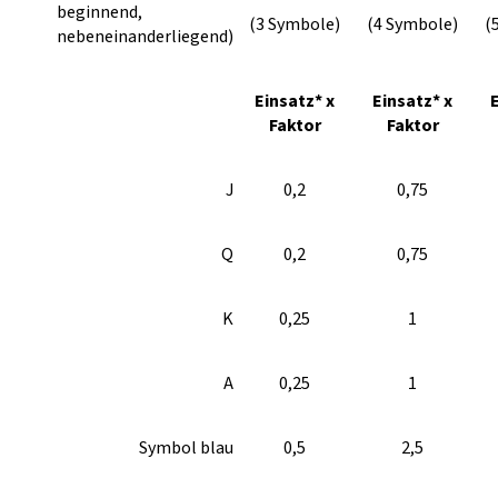
beginnend,
(3 Symbole)
(4 Symbole)
(
nebeneinanderliegend)
Einsatz* x
Einsatz* x
Faktor
Faktor
J
0,2
0,75
Q
0,2
0,75
K
0,25
1
A
0,25
1
Symbol blau
0,5
2,5