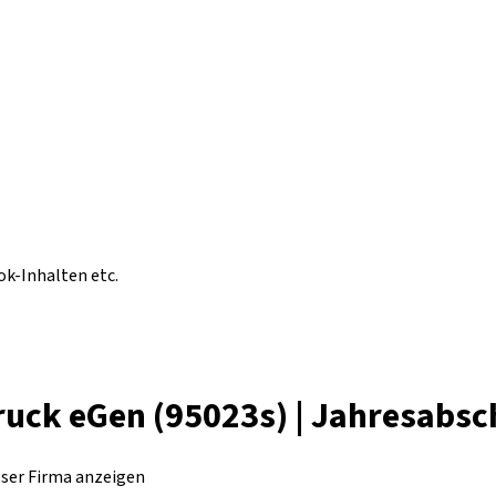
ok-Inhalten etc.
ruck eGen (95023s) | Jahresabsc
eser Firma anzeigen