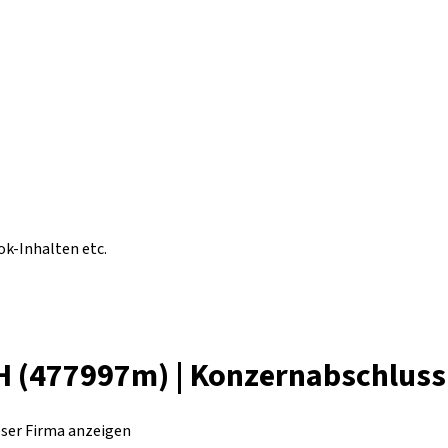
ok-Inhalten etc.
H (477997m) | Konzernabschluss
eser Firma anzeigen