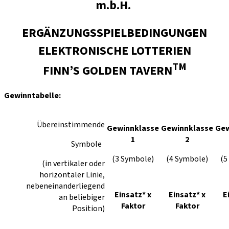
m.b.H.
ERGÄNZUNGSSPIELBEDINGUNGEN
ELEKTRONISCHE LOTTERIEN
TM
FINN’S GOLDEN TAVERN
Gewinntabelle:
Übereinstimmende
Gewinnklasse
Gewinnklasse
Gew
1
2
Symbole
(3 Symbole)
(4 Symbole)
(5
(in vertikaler oder
horizontaler Linie,
nebeneinanderliegend
Einsatz* x
Einsatz* x
E
an beliebiger
Faktor
Faktor
Position)