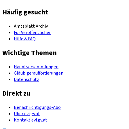
Häufig gesucht
Amtsblatt Archiv
Für Veröffentlicher
Hilfe & FAQ
Wichtige Themen
Hauptversammlungen
Gläubigeraufforderungen
Datenschutz
Direkt zu
Benachrichtigungs-Abo
Über evi.gv.at
Kontakt evi.gv.at