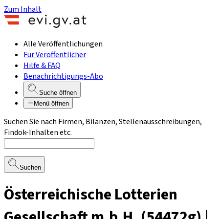
Zum Inhalt
Alle Veröffentlichungen
Für Veröffentlicher
Hilfe & FAQ
Benachrichtigungs-Abo
Suche öffnen
Menü öffnen
Suchen Sie nach Firmen, Bilanzen, Stellenausschreibungen,
Findok-Inhalten etc.
Suchen
Österreichische Lotterien
Gesellschaft m.b.H. (54472g) |