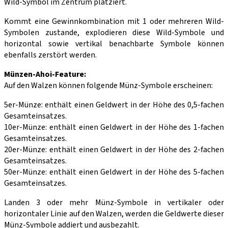
Wild-Symbol im Zentrum platziert.
Kommt eine Gewinnkombination mit 1 oder mehreren Wild-
Symbolen zustande, explodieren diese Wild-Symbole und
horizontal sowie vertikal benachbarte Symbole können
ebenfalls zerstört werden.
Münzen-Ahoi-Feature:
Auf den Walzen können folgende Münz-Symbole erscheinen:
5er-Münze: enthält einen Geldwert in der Höhe des 0,5-fachen
Gesamteinsatzes.
10er-Münze: enthält einen Geldwert in der Höhe des 1-fachen
Gesamteinsatzes.
20er-Münze: enthält einen Geldwert in der Höhe des 2-fachen
Gesamteinsatzes.
50er-Münze: enthält einen Geldwert in der Höhe des 5-fachen
Gesamteinsatzes.
Landen 3 oder mehr Münz-Symbole in vertikaler oder
horizontaler Linie auf den Walzen, werden die Geldwerte dieser
Münz-Symbole addiert und ausbezahlt.