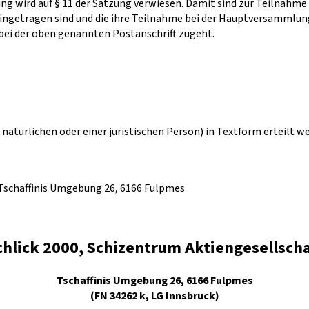
g wird auf § 11 der Satzung verwiesen. Damit sind zur Teilnah
eingetragen sind und die ihre Teilnahme bei der Hauptversammlung
bei der oben genannten Postanschrift zugeht.
atürlichen oder einer juristischen Person) in Textform erteilt w
 Tschaffinis Umgebung 26, 6166 Fulpmes
chlick 2000, Schizentrum Aktiengesellscha
Tschaffinis Umgebung 26, 6166 Fulpmes
(FN 34262 k, LG Innsbruck)