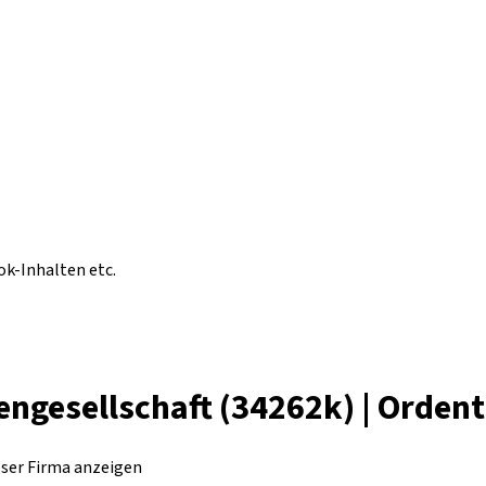
ok-Inhalten etc.
iengesellschaft (34262k) | Orde
eser Firma anzeigen