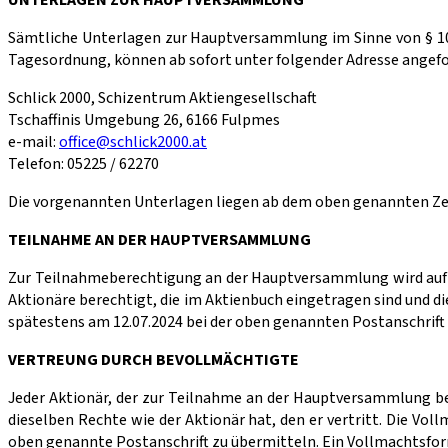
UNTERLAGEN ZUR HAUPTVERSAMMLUNG
Sämtliche Unterlagen zur Hauptversammlung im Sinne von § 108 
Tagesordnung, können ab sofort unter folgender Adresse angef
Schlick 2000, Schizentrum Aktiengesellschaft
Tschaffinis Umgebung 26, 6166 Fulpmes
e-mail:
office@schlick2000.at
Telefon: 05225 / 62270
Die vorgenannten Unterlagen liegen ab dem oben genannten Zeitp
TEILNAHME AN DER HAUPTVERSAMMLUNG
Zur Teilnahmeberechtigung an der Hauptversammlung wird auf 
Aktionäre berechtigt, die im Aktienbuch eingetragen sind und d
spätestens am 12.07.2024 bei der oben genannten Postanschrift
VERTREUNG DURCH BEVOLLMÄCHTIGTE
Jeder Aktionär, der zur Teilnahme an der Hauptversammlung be
dieselben Rechte wie der Aktionär hat, den er vertritt. Die Vol
oben genannte Postanschrift zu übermitteln. Ein Vollmachtsfor