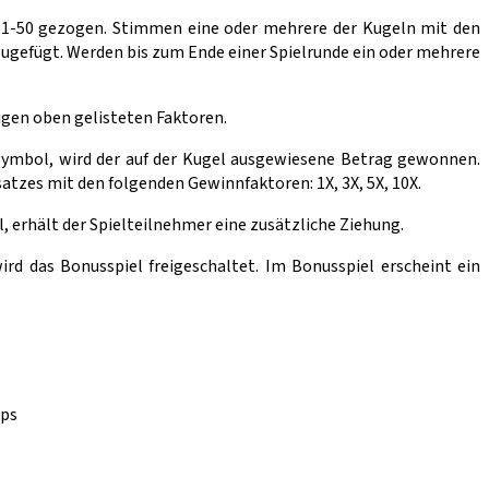
 1-50 gezogen. Stimmen eine oder mehrere der Kugeln mit den
zugefügt. Werden bis zum Ende einer Spielrunde ein oder mehrere
igen oben gelisteten Faktoren.
n-Symbol, wird der auf der Kugel ausgewiesene Betrag gewonnen.
atzes mit den folgenden Gewinnfaktoren: 1X, 3X, 5X, 10X.
l, erhält der Spielteilnehmer eine zusätzliche Ziehung.
rd das Bonusspiel freigeschaltet. Im Bonusspiel erscheint ein
pps