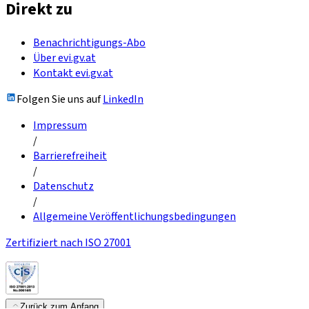
Direkt zu
Benachrichtigungs-Abo
Über evi.gv.at
Kontakt evi.gv.at
Folgen Sie uns auf
LinkedIn
Impressum
/
Barrierefreiheit
/
Datenschutz
/
Allgemeine Veröffentlichungsbedingungen
Zertifiziert nach ISO 27001
Zurück zum Anfang