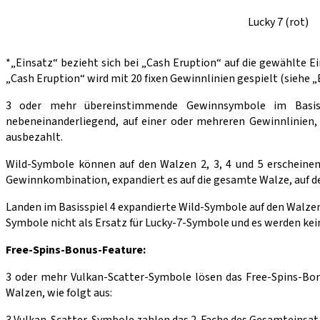
Lucky 7 (rot)
*„Einsatz“ bezieht sich bei „Cash Eruption“ auf die gewählte E
„Cash Eruption“ wird mit 20 fixen Gewinnlinien gespielt (siehe 
3 oder mehr übereinstimmende Gewinnsymbole im Basiss
nebeneinanderliegend, auf einer oder mehreren Gewinnlinien,
ausbezahlt.
Wild-Symbole können auf den Walzen 2, 3, 4 und 5 erscheinen
Gewinnkombination, expandiert es auf die gesamte Walze, auf de
Landen im Basisspiel 4 expandierte Wild-Symbole auf den Walzen 
Symbole nicht als Ersatz für Lucky-7-Symbole und es werden kei
Free-Spins-Bonus-Feature:
3 oder mehr Vulkan-Scatter-Symbole lösen das Free-Spins-Bo
Walzen, wie folgt aus: