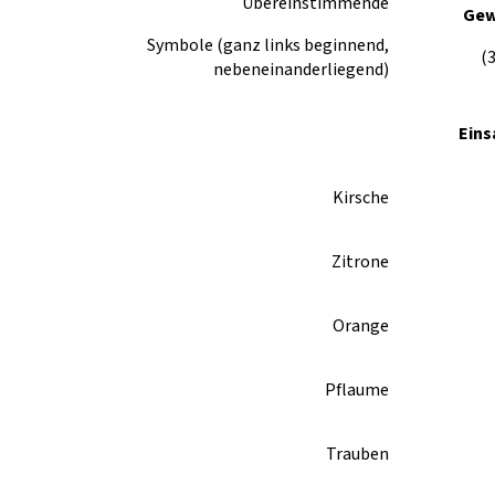
Übereinstimmende
Gew
Symbole (ganz links beginnend,
(
nebeneinanderliegend)
Eins
Kirsche
Zitrone
Orange
Pflaume
Trauben