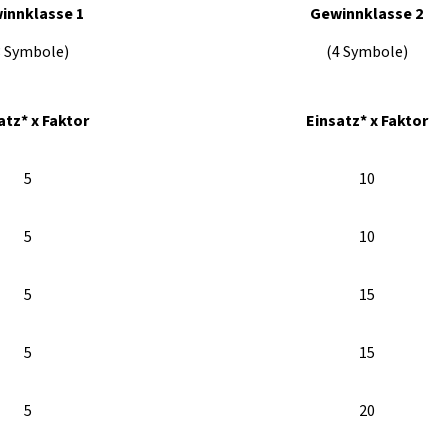
innklasse 1
Gewinnklasse 2
3 Symbole)
(4 Symbole)
atz* x Faktor
Einsatz* x Faktor
5
10
5
10
5
15
5
15
5
20