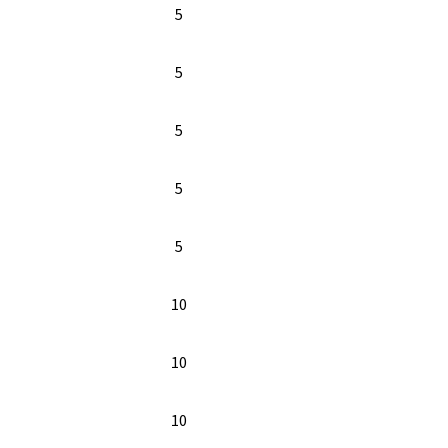
5
5
5
5
5
10
10
10