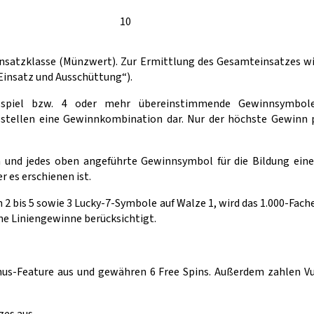
10
insatzklasse (Münzwert). Zur Ermittlung des Gesamteinsatzes wir
„Einsatz und Ausschüttung“).
piel bzw. 4 oder mehr übereinstimmende Gewinnsymbole 
 stellen eine Gewinnkombination dar. Nur der höchste Gewinn 
 und jedes oben angeführte Gewinnsymbol für die Bildung eine
r es erschienen ist.
2 bis 5 sowie 3 Lucky-7-Symbole auf Walze 1, wird das 1.000-Fach
ne Liniengewinne berücksichtigt.
nus-Feature aus und gewähren 6 Free Spins. Außerdem zahlen Vu