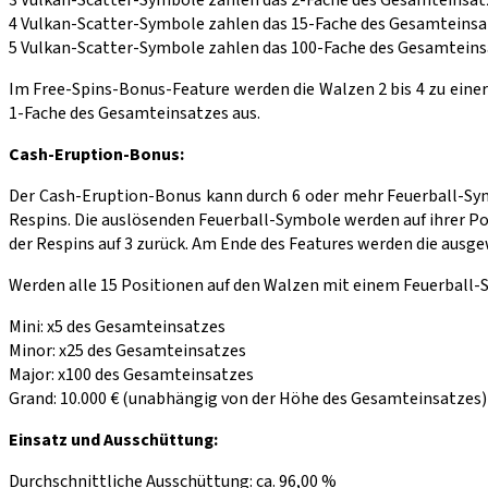
3 Vulkan-Scatter-Symbole zahlen das 2-Fache des Gesamteinsat
4 Vulkan-Scatter-Symbole zahlen das 15-Fache des Gesamteinsa
5 Vulkan-Scatter-Symbole zahlen das 100-Fache des Gesamteins
Im Free-Spins-Bonus-Feature werden die Walzen 2 bis 4 zu eine
1-Fache des Gesamteinsatzes aus.
Cash-Eruption-Bonus:
Der Cash-Eruption-Bonus kann durch 6 oder mehr Feuerball-Sy
Respins. Die auslösenden Feuerball-Symbole werden auf ihrer Po
der Respins auf 3 zurück. Am Ende des Features werden die aus
Werden alle 15 Positionen auf den Walzen mit einem Feuerball-S
Mini: x5 des Gesamteinsatzes
Minor: x25 des Gesamteinsatzes
Major: x100 des Gesamteinsatzes
Grand: 10.000 € (unabhängig von der Höhe des Gesamteinsatzes
Einsatz und Ausschüttung:
Durchschnittliche Ausschüttung: ca. 96,00 %