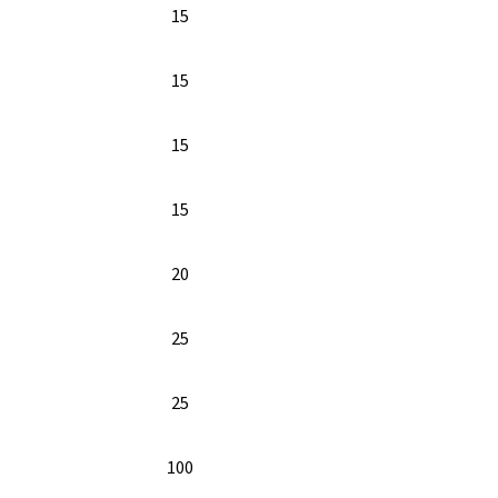
15
15
15
15
20
25
25
100