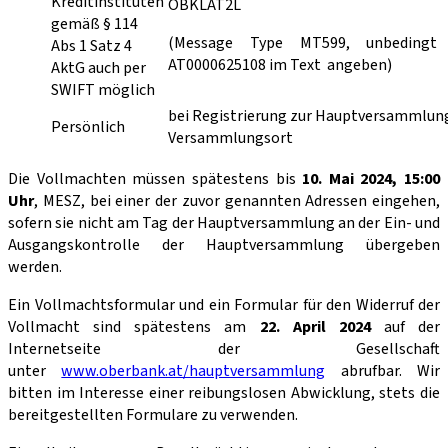
Kreditinstituten
OBKLAT2L
gemäß § 114
(Message Type MT599, unbedingt 
Abs 1 Satz 4
AT0000625108 im Text angeben)
AktG auch per
SWIFT möglich
bei Registrierung zur Hauptversammlun
Persönlich
Versammlungsort
Die Vollmachten müssen spätestens bis
10. Mai 2024, 15:00
Uhr
, MESZ, bei einer der zuvor genannten Adressen eingehen,
sofern sie nicht am Tag der Hauptversammlung an der Ein- und
Ausgangskontrolle der Hauptversammlung übergeben
werden.
Ein Vollmachtsformular und ein Formular für den Widerruf der
Vollmacht sind spätestens am
22. April 2024
auf der
Internetseite der Gesellschaft
unter
www.oberbank.at/hauptversammlung
abrufbar. Wir
bitten im Interesse einer reibungslosen Abwicklung, stets die
bereitgestellten Formulare zu verwenden.