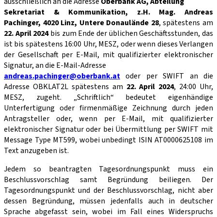
ausschließlich an die Adresse
Oberbank AG, Abteilung
Sekretariat & Kommunikation, z.H. Mag. Andreas
Pachinger, 4020 Linz, Untere Donaulände 28
,
spätestens am
22. April 2024
bis zum Ende der üblichen Geschäftsstunden, das
ist bis spätestens 16:00 Uhr, MESZ, oder wenn dieses Verlangen
der Gesellschaft per E-Mail, mit qualifizierter elektronischer
Signatur, an die E-Mail-Adresse
andreas.pachinger@oberbank.at
oder per SWIFT an die
Adresse OBKLAT2L spätestens am
22. April 2024
, 24:00 Uhr,
MESZ, zugeht. „Schriftlich“ bedeutet eigenhändige
Unterfertigung oder firmenmäßige Zeichnung durch jeden
Antragsteller oder, wenn per E-Mail, mit qualifizierter
elektronischer Signatur oder bei Übermittlung per SWIFT mit
Message Type MT599, wobei unbedingt ISIN AT0000625108 im
Text anzugeben ist.
Jedem so beantragten Tagesordnungspunkt muss ein
Beschlussvorschlag samt Begründung beiliegen. Der
Tagesordnungspunkt und der Beschlussvorschlag, nicht aber
dessen Begründung, müssen jedenfalls auch in deutscher
Sprache abgefasst sein, wobei im Fall eines Widerspruchs