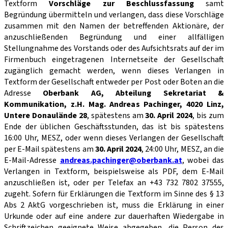
Textform
Vorschläge zur Beschlussfassung
samt
Begründung übermitteln und verlangen, dass diese Vorschläge
zusammen mit den Namen der betreffenden Aktionäre, der
anzuschließenden Begründung und einer allfälligen
Stellungnahme des Vorstands oder des Aufsichtsrats auf der im
Firmenbuch eingetragenen Internetseite der Gesellschaft
zugänglich gemacht werden, wenn dieses Verlangen in
Textform der Gesellschaft entweder per Post oder Boten an die
Adresse
Oberbank AG, Abteilung Sekretariat &
Kommunikation, z.H. Mag. Andreas Pachinger, 4020 Linz,
Untere Donaulände 28
, spätestens am
30. April 2024
, bis zum
Ende der üblichen Geschäftsstunden, das ist bis spätestens
16:00 Uhr, MESZ, oder wenn dieses Verlangen der Gesellschaft
per E-Mail spätestens am
30. April 2024
, 24:00 Uhr, MESZ, an die
E-Mail-Adresse
andreas.pachinger@oberbank.at
, wobei das
Verlangen in Textform, beispielsweise als PDF, dem E-Mail
anzuschließen ist, oder per Telefax an +43 732 7802 37555,
zugeht. Sofern für Erklärungen die Textform im Sinne des § 13
Abs 2 AktG vorgeschrieben ist, muss die Erklärung in einer
Urkunde oder auf eine andere zur dauerhaften Wiedergabe in
Schriftzeichen geeignete Weise abgegeben, die Person des