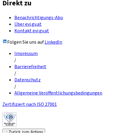
Direkt zu
Benachrichtigungs-Abo
Über evi.gv.at
Kontakt evi.gv.at
Folgen Sie uns auf
LinkedIn
Impressum
/
Barrierefreiheit
/
Datenschutz
/
Allgemeine Veröffentlichungsbedingungen
Zertifiziert nach ISO 27001
Zurück zum Anfang