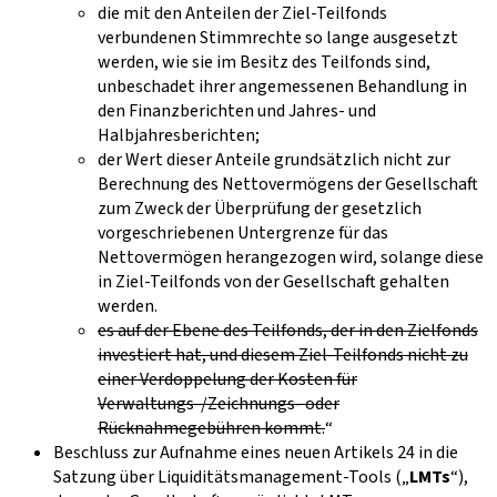
die mit den Anteilen der Ziel-Teilfonds
verbundenen Stimmrechte so lange ausgesetzt
werden, wie sie im Besitz des Teilfonds sind,
unbeschadet ihrer angemessenen Behandlung in
den Finanzberichten und Jahres- und
Halbjahresberichten;
der Wert dieser Anteile grundsätzlich nicht zur
Berechnung des Nettovermögens der Gesellschaft
zum Zweck der Überprüfung der gesetzlich
vorgeschriebenen Untergrenze für das
Nettovermögen herangezogen wird, solange diese
in Ziel-Teilfonds von der Gesellschaft gehalten
werden.
es auf der Ebene des Teilfonds, der in den Zielfonds
investiert hat, und diesem Ziel-Teilfonds nicht zu
einer Verdoppelung der Kosten für
Verwaltungs-/Zeichnungs- oder
Rücknahmegebühren kommt.
“
Beschluss zur Aufnahme eines neuen Artikels 24 in die
Satzung über Liquiditätsmanagement-Tools („
LMTs
“),