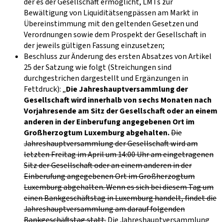
der es der Gesellschaft ermöglicht, LMTs zur
Bewältigung von Liquiditätsengpässen am Markt in
Übereinstimmung mit den geltenden Gesetzen und
Verordnungen sowie dem Prospekt der Gesellschaft in
der jeweils gültigen Fassung einzusetzen;
Beschluss zur Änderung des ersten Absatzes von Artikel
25 der Satzung wie folgt (Streichungen sind
durchgestrichen dargestellt und Ergänzungen in
Fettdruck): „
Die Jahreshauptversammlung der
Gesellschaft wird innerhalb von sechs Monaten nach
Vorjahresende am Sitz der Gesellschaft oder an einem
anderen in der Einberufung angegebenen Ort im
Großherzogtum Luxemburg abgehalten.
Die
Jahreshauptversammlung der Gesellschaft wird am
letzten Freitag im April um 14:00 Uhr am eingetragenen
Sitz der Gesellschaft oder an einem anderen in der
Einberufung angegebenen Ort im Großherzogtum
Luxemburg abgehalten. Wenn es sich bei diesem Tag um
einen Bankgeschäftstag in Luxemburg handelt, findet die
Jahreshauptversammlung am darauf folgenden
Bankgeschäftstag statt.
Die Jahreshauptversammlung